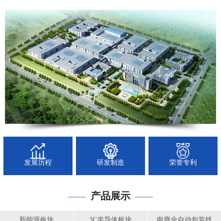
发展历程
研发制造
荣誉专利
产品展示
——
——
新能源板块
3C半导体板块
电商全自动包装线