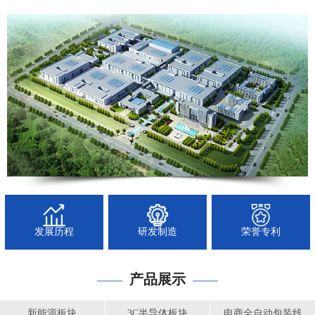
发展历程
研发制造
荣誉专利
产品展示
——
——
新能源板块
3C半导体板块
电商全自动包装线